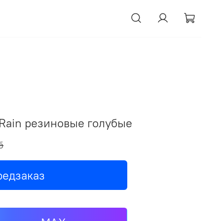
Rain резиновые голубые
б
редзаказ