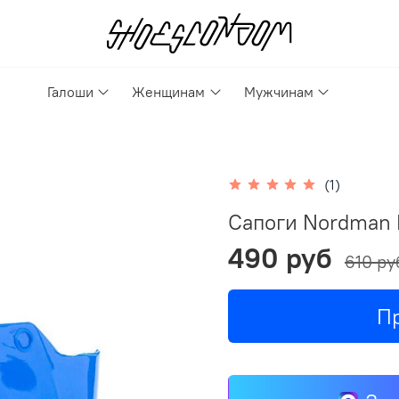
Галоши
Женщинам
Мужчинам
(1)
Сапоги Nordman 
490 руб
610 ру
П