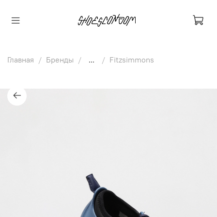
Главная
Бренды
...
Fitzsimmons