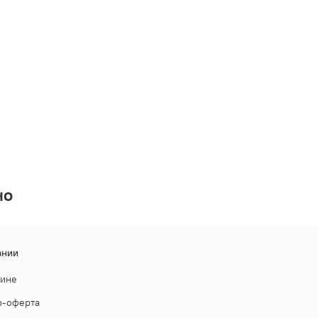
но
ании
зине
р-оферта